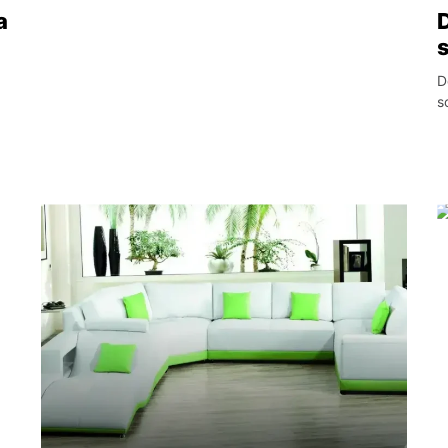
a
D
s