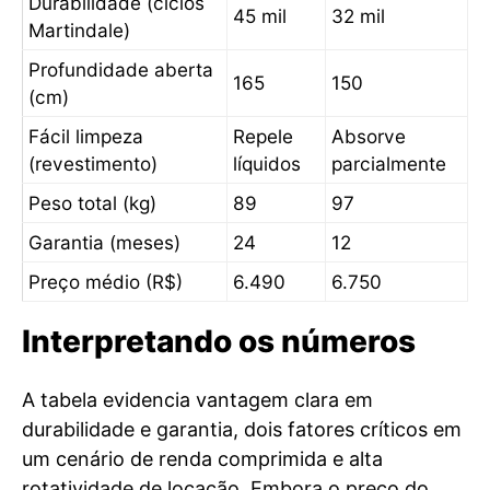
Durabilidade (ciclos
45 mil
32 mil
Martindale)
Profundidade aberta
165
150
(cm)
Fácil limpeza
Repele
Absorve
(revestimento)
líquidos
parcialmente
Peso total (kg)
89
97
Garantia (meses)
24
12
Preço médio (R$)
6.490
6.750
Interpretando os números
A tabela evidencia vantagem clara em
durabilidade e garantia, dois fatores críticos em
um cenário de renda comprimida e alta
rotatividade de locação. Embora o preço do