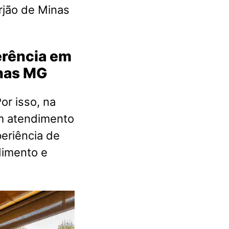
jão de Minas
ferência em
inas MG
or isso, na
m atendimento
eriência de
dimento e