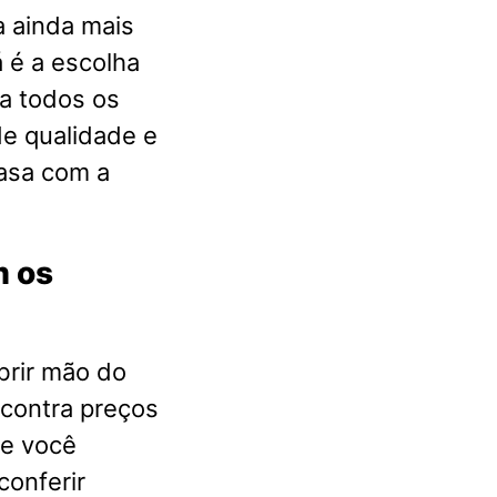
a ainda mais
 é a escolha
a todos os
e qualidade e
casa com a
m os
brir mão do
ncontra preços
ue você
conferir