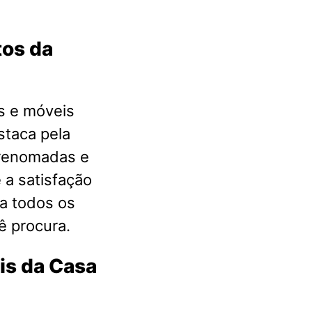
tos da
s e móveis
staca pela
 renomadas e
 a satisfação
a todos os
ê procura.
is da Casa