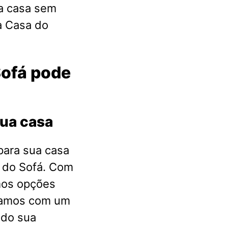
a casa sem
a Casa do
Sofá pode
sua casa
para sua casa
a do Sofá. Com
mos opções
ntamos com um
ndo sua