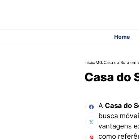
Home
Início
MG
Casa do Sofá em 
Casa do 
A
Casa do S
busca móvei
vantagens ex
como referên