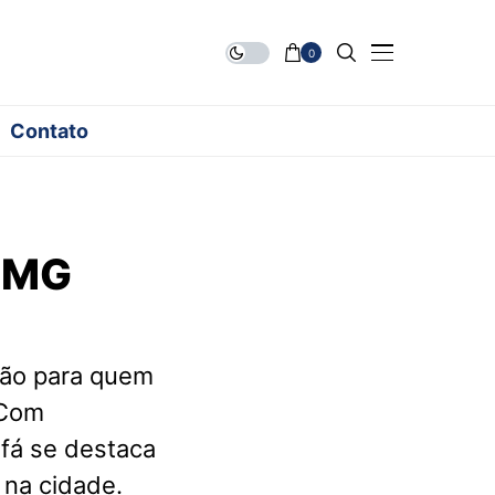
0
Contato
s MG
ção para quem
 Com
ofá se destaca
 na cidade.