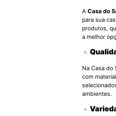
A
Casa do S
para sua ca
produtos, qu
a melhor opç
Qualid
Na Casa do S
com materia
selecionados
ambientes.
Varied