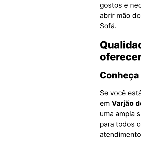
gostos e ne
abrir mão d
Sofá.
Qualidad
oferece
Conheça 
Se você est
em
Varjão 
uma ampla s
para todos 
atendimento 