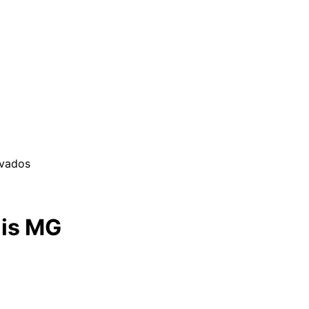
rvados
lis MG