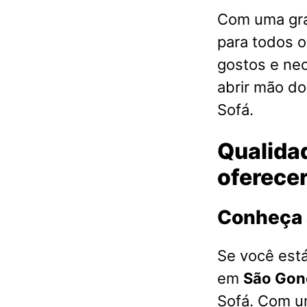
Com uma gra
para todos o
gostos e ne
abrir mão d
Sofá.
Qualidad
oferece
Conheça 
Se você est
em
São Gon
Sofá. Com u