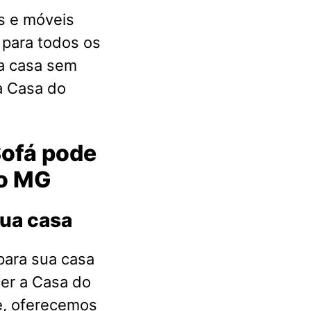
s e móveis
 para todos os
a casa sem
a Casa do
Sofá pode
to MG
sua casa
para sua casa
cer a Casa do
e, oferecemos