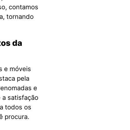
so, contamos
a, tornando
tos da
s e móveis
staca pela
 renomadas e
 a satisfação
a todos os
ê procura.