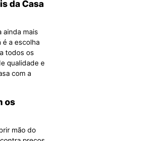
is da Casa
a ainda mais
 é a escolha
a todos os
e qualidade e
casa com a
m os
brir mão do
ncontra preços