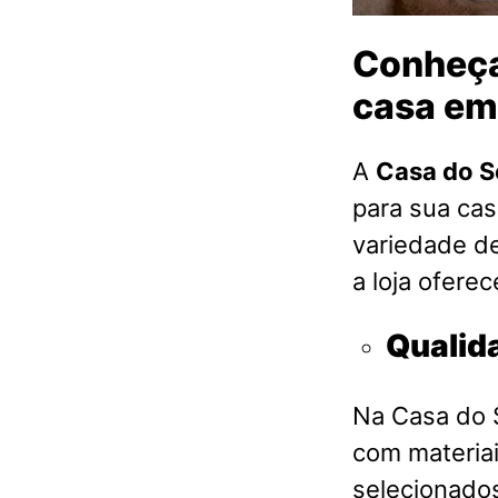
Conheça
casa em
A
Casa do S
para sua ca
variedade de
a loja ofere
Qualid
Na Casa do S
com materia
selecionados