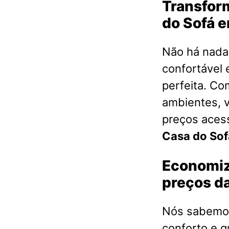
Transfor
do Sofá 
Não há nada 
confortável 
perfeita. Co
ambientes, 
preços acess
Casa do Sof
Economiz
preços da
Nós sabemos
conforto e q