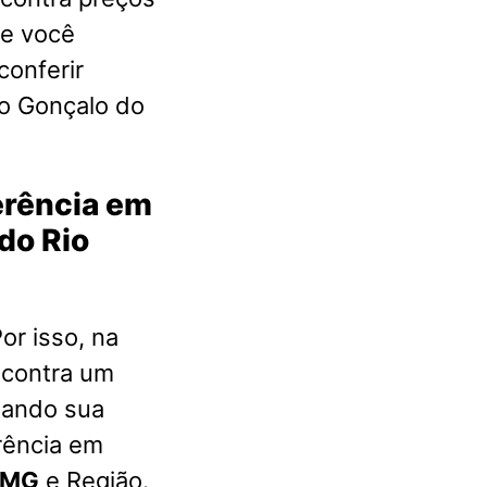
ue você
conferir
o Gonçalo do
ferência em
do Rio
or isso, na
ncontra um
nando sua
rência em
o MG
e Região.