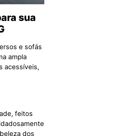
ara sua
G
ersos e sofás
ma ampla
s acessíveis,
ade, feitos
cuidadosamente
 beleza dos