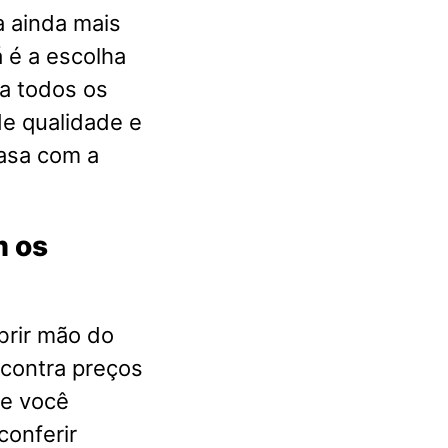
a ainda mais
 é a escolha
a todos os
e qualidade e
casa com a
m os
brir mão do
ncontra preços
ue você
conferir