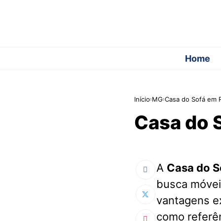
Home
Início
MG
Casa do Sofá em 
Casa do 
A
Casa do S
busca móvei
vantagens ex
como referên