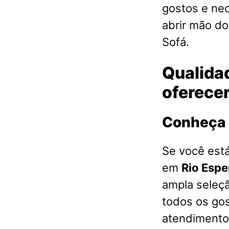
gostos e ne
abrir mão d
Sofá.
Qualidad
oferece
Conheça 
Se você est
em
Rio Esp
ampla seleç
todos os go
atendimento 