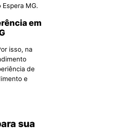
o Espera MG.
ferência em
MG
or isso, na
ndimento
eriência de
dimento e
ara sua