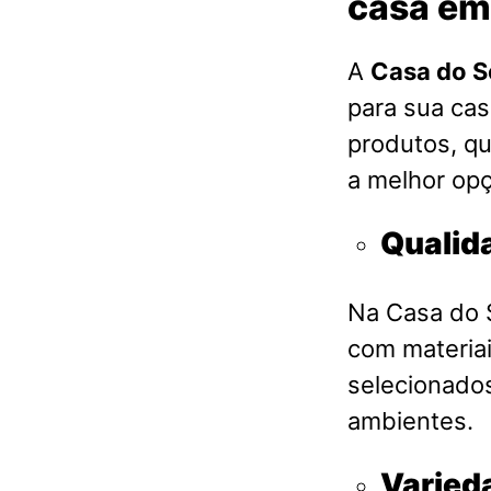
casa em
A
Casa do S
para sua ca
produtos, qu
a melhor opç
Qualid
Na Casa do S
com materia
selecionados
ambientes.
Varied