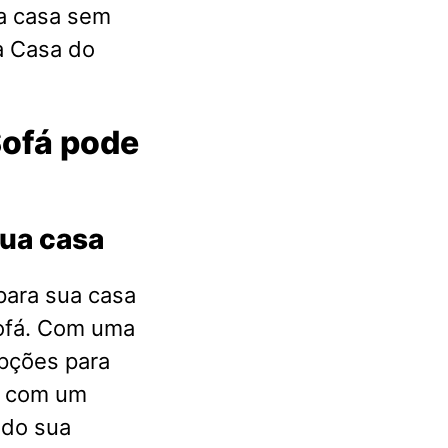
a casa sem
a Casa do
Sofá pode
sua casa
para sua casa
Sofá. Com uma
pções para
s com um
ndo sua