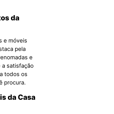
tos da
s e móveis
staca pela
 renomadas e
 a satisfação
a todos os
ê procura.
is da Casa