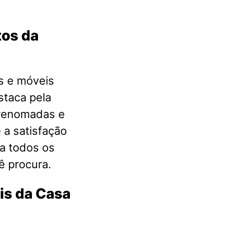
tos da
s e móveis
staca pela
 renomadas e
 a satisfação
a todos os
ê procura.
is da Casa