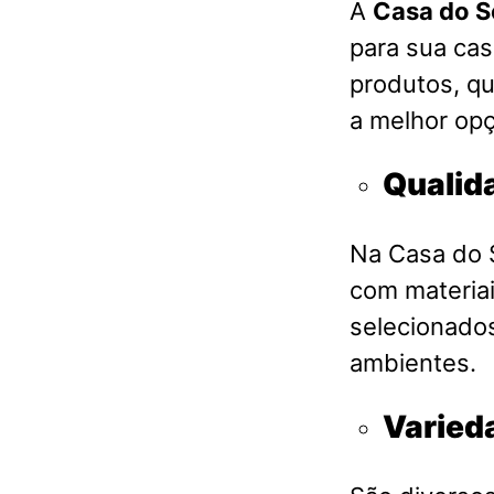
A
Casa do S
para sua ca
produtos, qu
a melhor opç
Qualid
Na Casa do S
com materia
selecionados
ambientes.
Varied