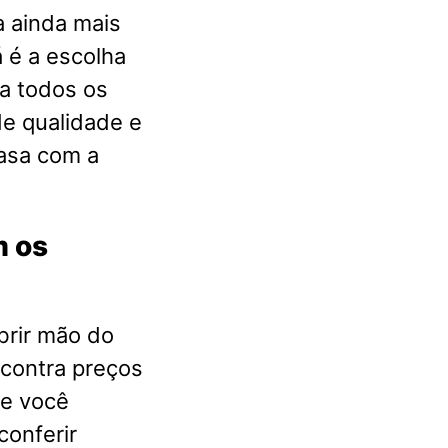
a ainda mais
 é a escolha
a todos os
e qualidade e
casa com a
m os
brir mão do
ncontra preços
ue você
conferir