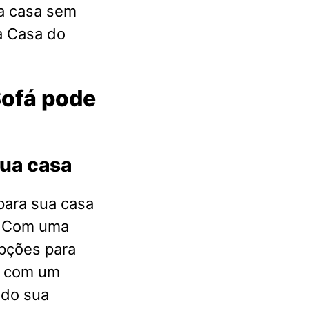
a casa sem
a Casa do
Sofá pode
sua casa
para sua casa
á. Com uma
pções para
s com um
ndo sua