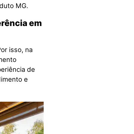
eduto MG.
ferência em
or isso, na
mento
eriência de
dimento e