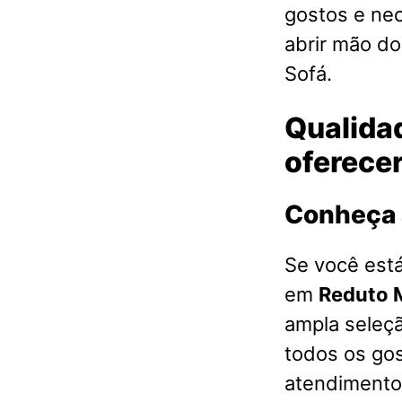
gostos e ne
abrir mão d
Sofá.
Qualidad
oferece
Conheça 
Se você est
em
Reduto
ampla seleç
todos os go
atendimento 