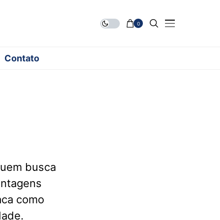
0
Contato
quem busca
antagens
taca como
dade.