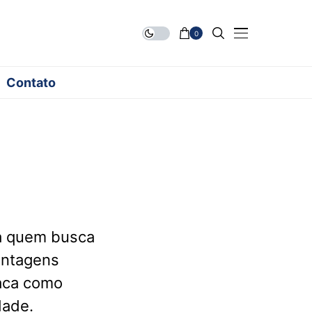
0
Contato
a quem busca
antagens
taca como
dade.