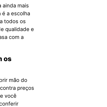
a ainda mais
 é a escolha
a todos os
e qualidade e
casa com a
m os
brir mão do
ncontra preços
ue você
conferir