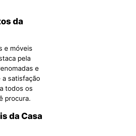
tos da
s e móveis
staca pela
 renomadas e
 a satisfação
a todos os
ê procura.
is da Casa