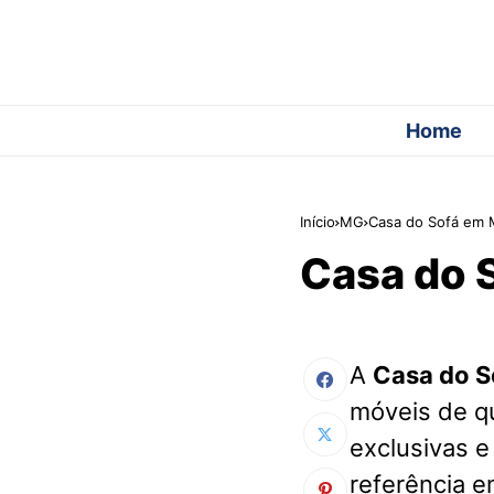
Home
Início
MG
Casa do Sofá em 
Casa do 
A
Casa do S
móveis de q
exclusivas e
referência e