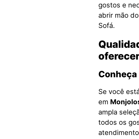
gostos e ne
abrir mão d
Sofá.
Qualidad
oferece
Conheça 
Se você est
em
Monjolo
ampla seleç
todos os go
atendimento 