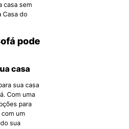
a casa sem
a Casa do
Sofá pode
sua casa
para sua casa
ofá. Com uma
pções para
s com um
ndo sua