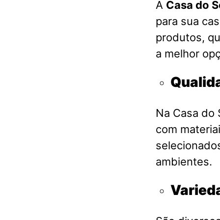
A
Casa do S
para sua ca
produtos, qu
a melhor opç
Qualid
Na Casa do S
com materia
selecionados
ambientes.
Varied