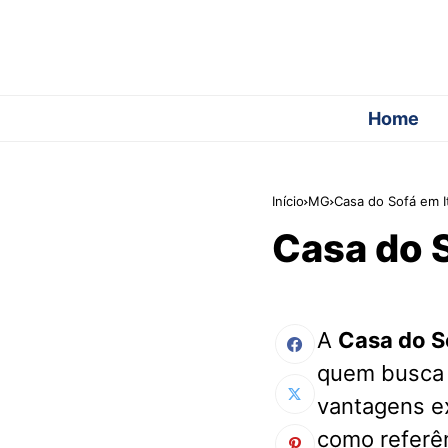
Home
Início
MG
Casa do Sofá em 
Casa do 
A
Casa do S
quem busca 
vantagens ex
como referên