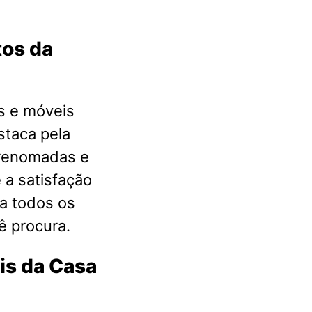
tos da
s e móveis
staca pela
 renomadas e
 a satisfação
a todos os
ê procura.
is da Casa