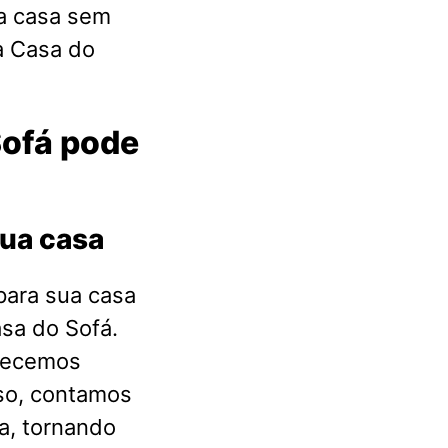
a casa sem
a Casa do
Sofá pode
sua casa
para sua casa
asa do Sofá.
erecemos
so, contamos
a, tornando