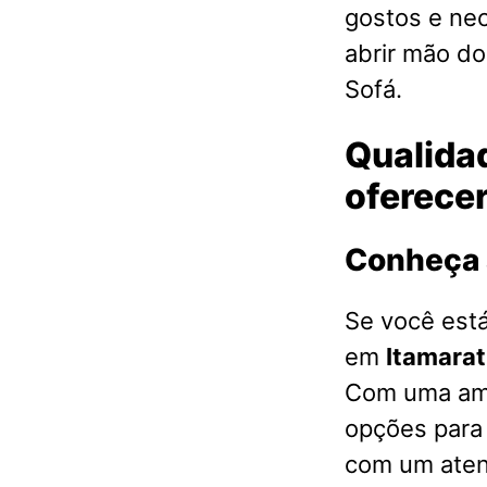
gostos e ne
abrir mão d
Sofá.
Qualidad
oferece
Conheça 
Se você est
em
Itamarat
Com uma amp
opções para
com um atend