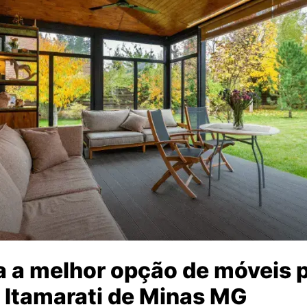
 a melhor opção de móveis p
 Itamarati de Minas MG