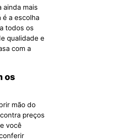
a ainda mais
 é a escolha
a todos os
e qualidade e
casa com a
m os
brir mão do
ncontra preços
ue você
conferir