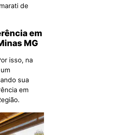
marati de
ferência em
 Minas MG
or isso, na
a um
nando sua
rência em
egião.