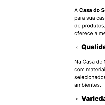
A
Casa do S
para sua ca
de produtos,
oferece a me
Qualid
Na Casa do S
com materia
selecionados
ambientes.
Varied