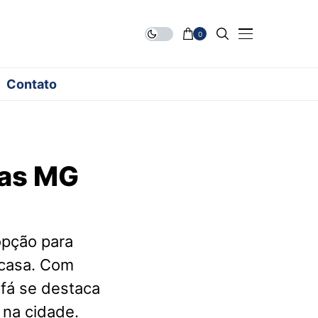
0
Contato
nas MG
opção para
 casa. Com
ofá se destaca
 na cidade.