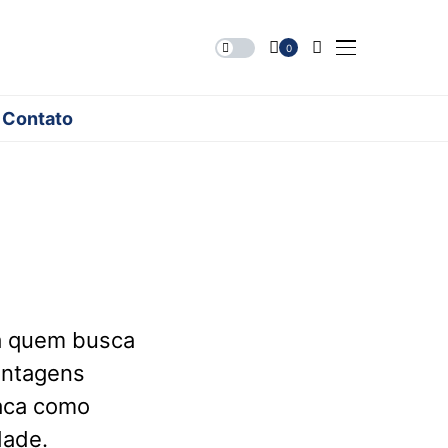
0
Contato
a quem busca
antagens
taca como
dade.