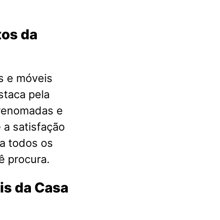
tos da
s e móveis
staca pela
 renomadas e
 a satisfação
a todos os
ê procura.
is da Casa