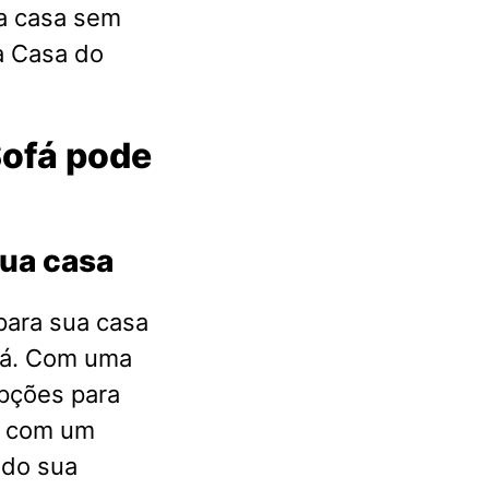
a casa sem
a Casa do
Sofá pode
sua casa
para sua casa
fá. Com uma
pções para
s com um
ndo sua