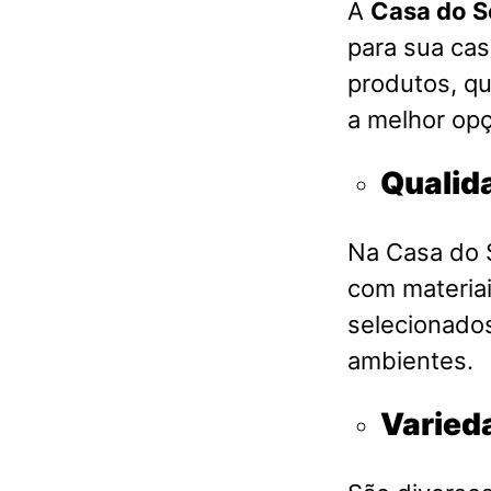
A
Casa do S
para sua ca
produtos, qu
a melhor opç
Qualid
Na Casa do S
com materia
selecionados
ambientes.
Varied