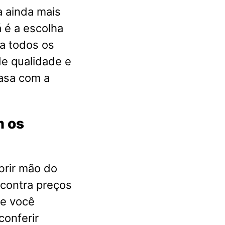
a ainda mais
 é a escolha
a todos os
e qualidade e
casa com a
m os
brir mão do
ncontra preços
ue você
conferir