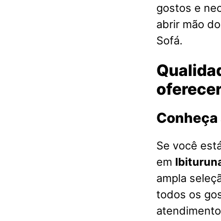
gostos e ne
abrir mão d
Sofá.
Qualidad
oferece
Conheça 
Se você est
em
Ibituru
ampla seleç
todos os go
atendimento 