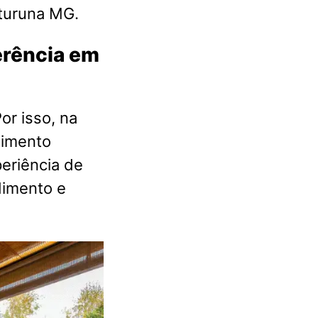
turuna MG.
ferência em
or isso, na
dimento
eriência de
dimento e