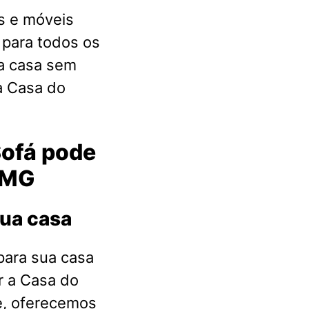
s e móveis
 para todos os
a casa sem
a Casa do
Sofá pode
 MG
sua casa
para sua casa
r a Casa do
e, oferecemos