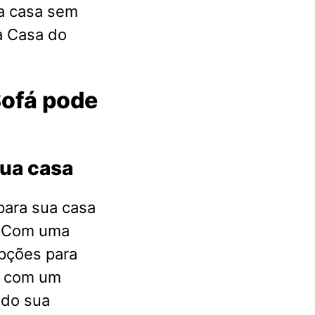
a casa sem
a Casa do
Sofá pode
sua casa
para sua casa
. Com uma
pções para
s com um
ndo sua