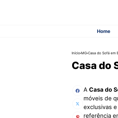
Home
Início
MG
Casa do Sofá em 
Casa do 
A
Casa do S
móveis de q
exclusivas e
referência e