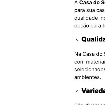
A
Casa do S
para sua ca
qualidade in
opção para t
Qualid
Na Casa do S
com materia
selecionados
ambientes.
Varied