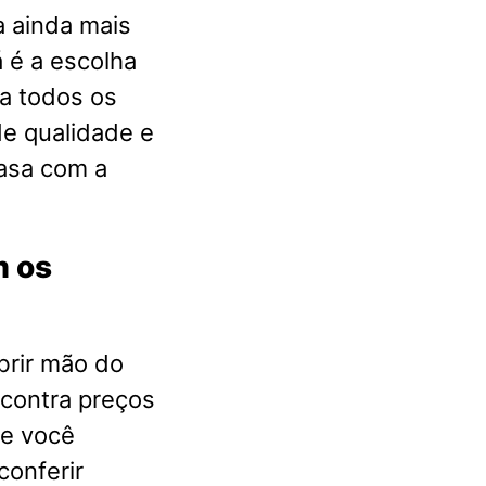
a ainda mais
 é a escolha
a todos os
e qualidade e
casa com a
m os
brir mão do
ncontra preços
ue você
conferir