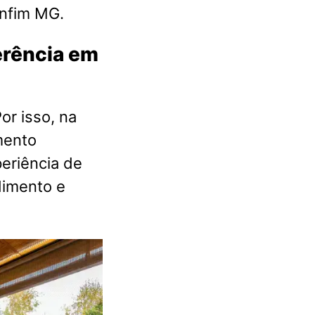
nfim MG.
ferência em
or isso, na
mento
eriência de
dimento e