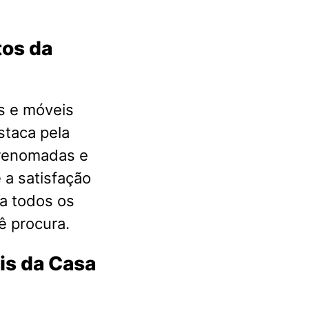
tos da
s e móveis
staca pela
 renomadas e
 a satisfação
a todos os
ê procura.
is da Casa