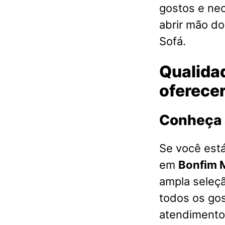
gostos e ne
abrir mão d
Sofá.
Qualidad
oferece
Conheça 
Se você est
em
Bonfim 
ampla seleç
todos os go
atendimento 