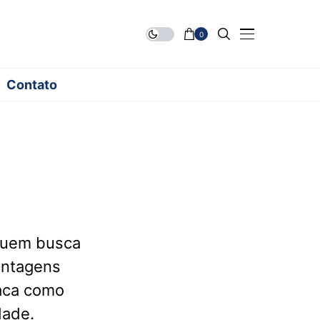
0
Contato
quem busca
antagens
taca como
dade.