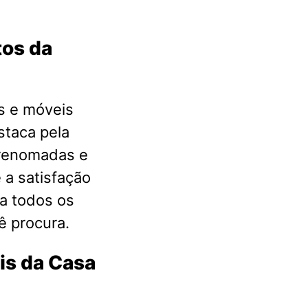
tos da
s e móveis
staca pela
 renomadas e
 a satisfação
a todos os
ê procura.
is da Casa