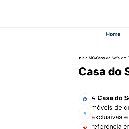
Home
Início
MG
Casa do Sofá em 
Casa do 
A
Casa do S
móveis de q
exclusivas e
referência e