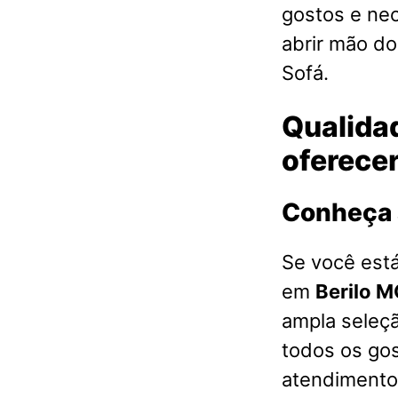
gostos e ne
abrir mão d
Sofá.
Qualidad
oferece
Conheça 
Se você est
em
Berilo 
ampla seleç
todos os go
atendimento 