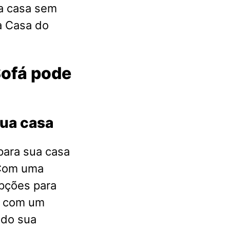
a casa sem
a Casa do
Sofá pode
sua casa
para sua casa
 Com uma
pções para
s com um
ndo sua