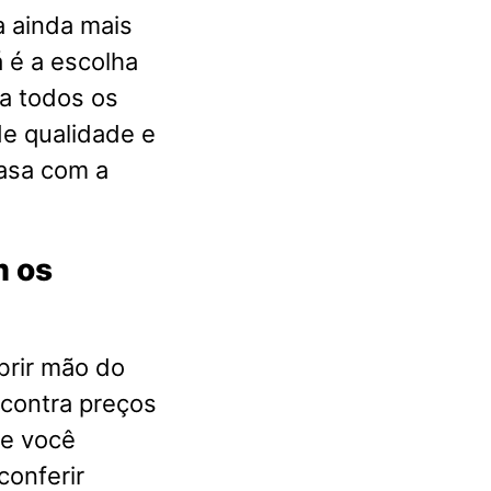
a ainda mais
 é a escolha
a todos os
e qualidade e
casa com a
m os
brir mão do
ncontra preços
ue você
conferir