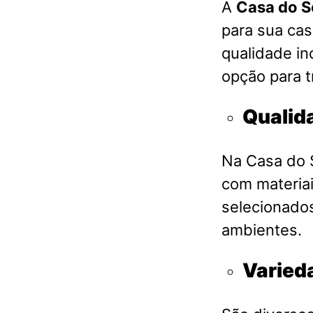
A
Casa do S
para sua ca
qualidade in
opção para t
Qualid
Na Casa do S
com materia
selecionados
ambientes.
Varied