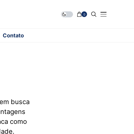
0
Contato
uem busca
antagens
taca como
dade.