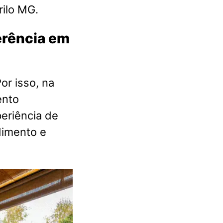
ilo MG.
ferência em
or isso, na
ento
eriência de
dimento e