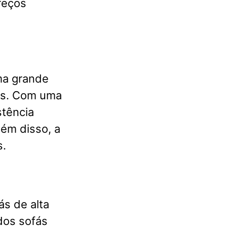
preços
ma grande
os. Com uma
stência
lém disso, a
s.
ás de alta
dos sofás