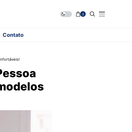
0
Contato
nfortáveis!
 Pessoa
 modelos