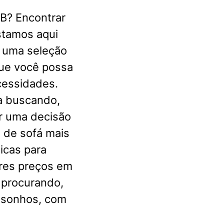
B? Encontrar
stamos aqui
r uma seleção
que você possa
cessidades.
ja buscando,
r uma decisão
s de sofá mais
icas para
ores preços em
 procurando,
s sonhos, com