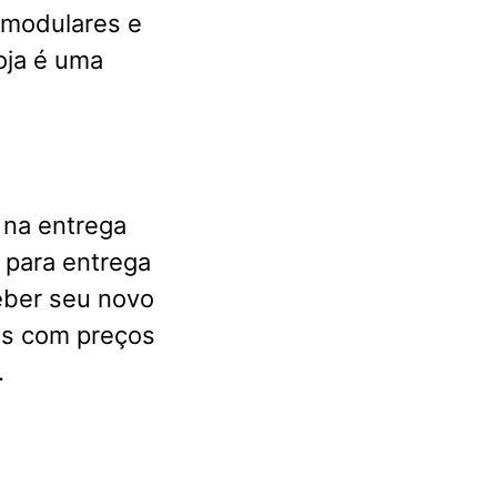
 modulares e
oja é uma
 na entrega
 para entrega
eber seu novo
fás com preços
.