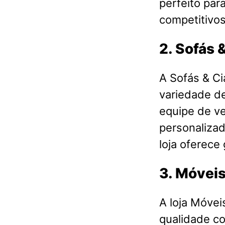
perfeito par
competitivos
2. Sofás 
A Sofás & Ci
variedade d
equipe de v
personalizad
loja oferece
3. Móveis
A loja Móvei
qualidade c