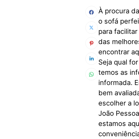
À procura d
o sofá perfe
para facilit
das melhores
encontrar aq
Seja qual fo
temos as in
informada. E
bem avaliada
escolher a l
João Pessoa
estamos aqui
conveniência