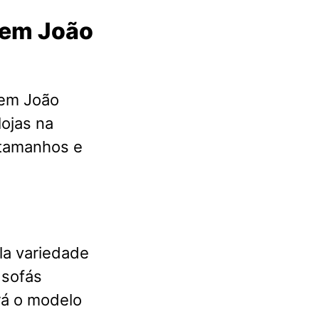
 em João
 em João
lojas na
 tamanhos e
la variedade
 sofás
rá o modelo