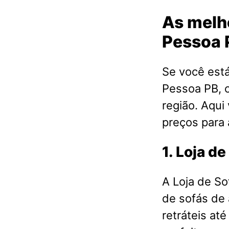
As melh
Pessoa 
Se você est
Pessoa PB, c
região. Aqui
preços para
1. Loja d
A Loja de S
de sofás de
retráteis at