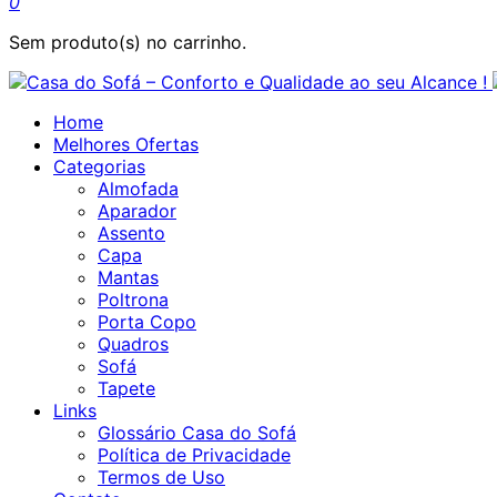
0
Sem produto(s) no carrinho.
Home
Melhores Ofertas
Categorias
Almofada
Aparador
Assento
Capa
Mantas
Poltrona
Porta Copo
Quadros
Sofá
Tapete
Links
Glossário Casa do Sofá
Política de Privacidade
Termos de Uso