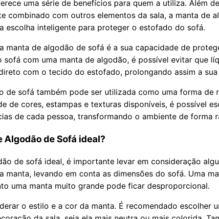
erece uma série de benefícios para quem a utiliza. Além d
ente combinado com outros elementos da sala, a manta de 
 escolha inteligente para proteger o estofado do sofá.
da manta de algodão de sofá é a sua capacidade de proteg
 o sofá com uma manta de algodão, é possível evitar que líq
ireto com o tecido do estofado, prolongando assim a sua v
o de sofá também pode ser utilizada como uma forma de r
e de cores, estampas e texturas disponíveis, é possível e
cias de cada pessoa, transformando o ambiente de forma rá
 Algodão de Sofá ideal?
ão de sofá ideal, é importante levar em consideração algu
 da manta, levando em conta as dimensões do sofá. Uma m
nto uma manta muito grande pode ficar desproporcional.
iderar o estilo e a cor da manta. É recomendado escolher
oração da sala, seja ela mais neutra ou mais colorida. Ta