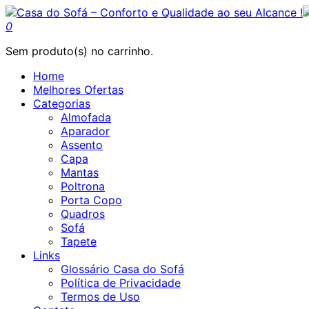
0
Sem produto(s) no carrinho.
Home
Melhores Ofertas
Categorias
Almofada
Aparador
Assento
Capa
Mantas
Poltrona
Porta Copo
Quadros
Sofá
Tapete
Links
Glossário Casa do Sofá
Política de Privacidade
Termos de Uso