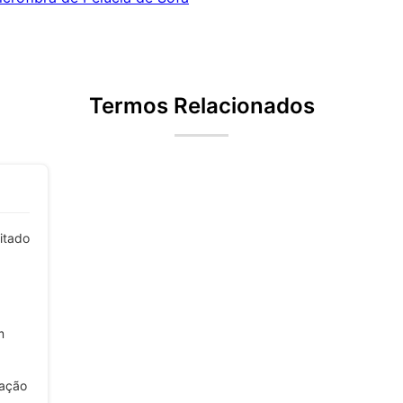
Termos Relacionados
itado
m
zação