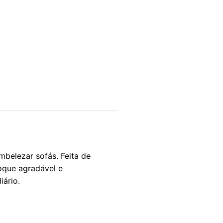
mbelezar sofás. Feita de
oque agradável e
ário.