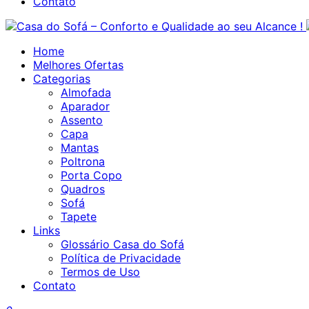
Contato
Home
Melhores Ofertas
Categorias
Almofada
Aparador
Assento
Capa
Mantas
Poltrona
Porta Copo
Quadros
Sofá
Tapete
Links
Glossário Casa do Sofá
Política de Privacidade
Termos de Uso
Contato