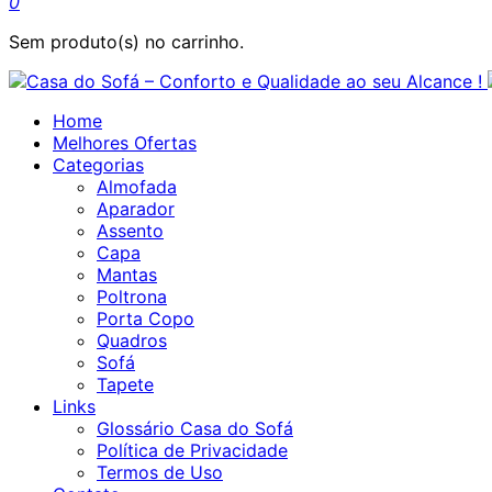
0
Sem produto(s) no carrinho.
Home
Melhores Ofertas
Categorias
Almofada
Aparador
Assento
Capa
Mantas
Poltrona
Porta Copo
Quadros
Sofá
Tapete
Links
Glossário Casa do Sofá
Política de Privacidade
Termos de Uso