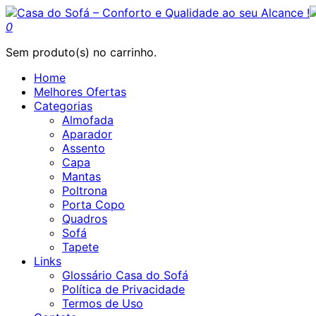
0
Sem produto(s) no carrinho.
Home
Melhores Ofertas
Categorias
Almofada
Aparador
Assento
Capa
Mantas
Poltrona
Porta Copo
Quadros
Sofá
Tapete
Links
Glossário Casa do Sofá
Política de Privacidade
Termos de Uso