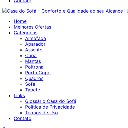
Contato
Home
Melhores Ofertas
Categorias
Almofada
Aparador
Assento
Capa
Mantas
Poltrona
Porta Copo
Quadros
Sofá
Tapete
Links
Glossário Casa do Sofá
Política de Privacidade
Termos de Uso
Contato