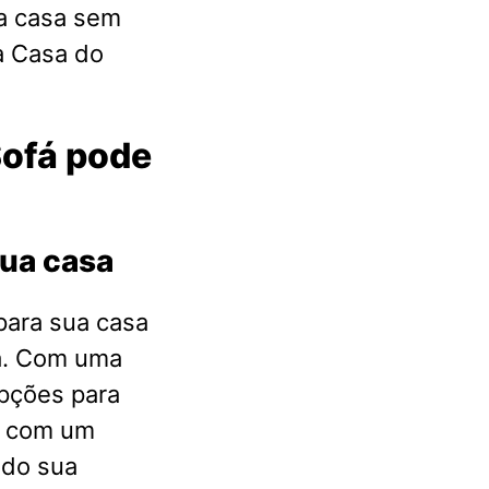
a casa sem
a Casa do
Sofá pode
sua casa
para sua casa
fá. Com uma
pções para
s com um
ndo sua