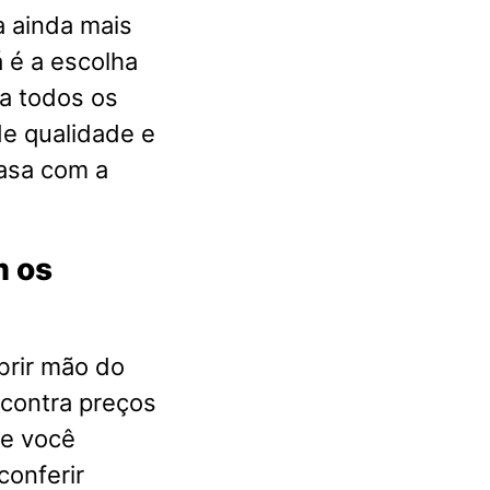
a ainda mais
 é a escolha
a todos os
e qualidade e
casa com a
m os
brir mão do
ncontra preços
ue você
conferir