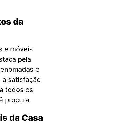
tos da
s e móveis
staca pela
 renomadas e
 a satisfação
a todos os
ê procura.
is da Casa