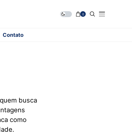
0
Contato
 quem busca
antagens
taca como
dade.