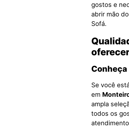
gostos e ne
abrir mão d
Sofá.
Qualidad
oferece
Conheça 
Se você est
em
Monteir
ampla seleç
todos os go
atendimento 