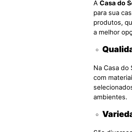
A
Casa do S
para sua ca
produtos, qu
a melhor opç
Qualid
Na Casa do S
com materia
selecionados
ambientes.
Varied