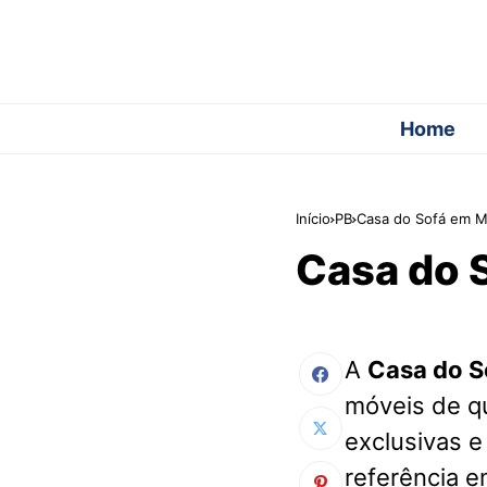
Home
Início
PB
Casa do Sofá em M
Casa do 
A
Casa do S
móveis de q
exclusivas e
referência e