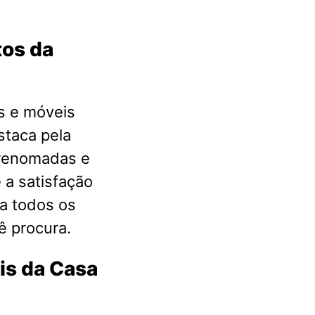
tos da
s e móveis
staca pela
 renomadas e
 a satisfação
a todos os
ê procura.
is da Casa