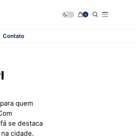
0
Contato
I
 para quem
 Com
ofá se destaca
 na cidade.