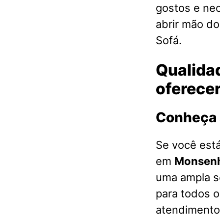
gostos e ne
abrir mão d
Sofá.
Qualidad
oferece
Conheça 
Se você est
em
Monsenho
uma ampla s
para todos 
atendimento 