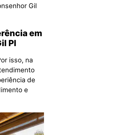
nsenhor Gil
ferência em
l PI
or isso, na
atendimento
eriência de
dimento e