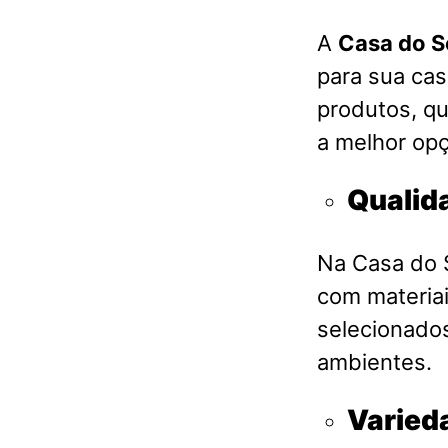
A
Casa do S
para sua ca
produtos, qu
a melhor opç
Qualid
Na Casa do S
com materia
selecionados
ambientes.
Varied