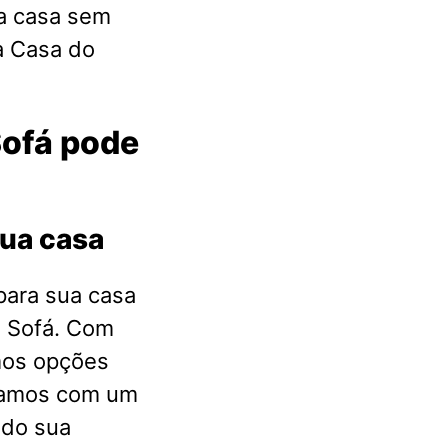
a casa sem
a Casa do
Sofá pode
sua casa
para sua casa
o Sofá. Com
mos opções
ntamos com um
ndo sua