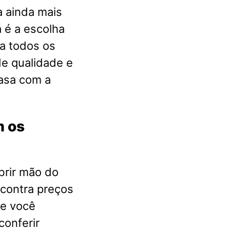
a ainda mais
 é a escolha
a todos os
e qualidade e
casa com a
m os
brir mão do
ncontra preços
ue você
conferir