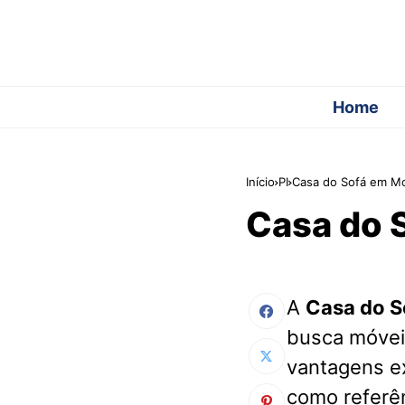
Home
Início
PI
Casa do Sofá em Mo
Casa do 
A
Casa do S
busca móvei
vantagens ex
como referên