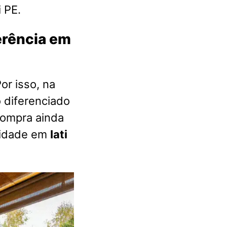
 PE.
ferência em
or isso, na
 diferenciado
compra ainda
lidade em
Iati