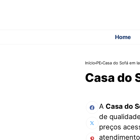
Home
Início
PE
Casa do Sofá em Ia
Casa do S
A
Casa do So
de qualidade
preços acess
atendimento 