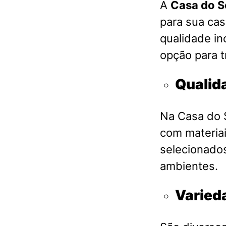
A
Casa do S
para sua cas
qualidade in
opção para t
Qualid
Na Casa do S
com materia
selecionados
ambientes.
Varied