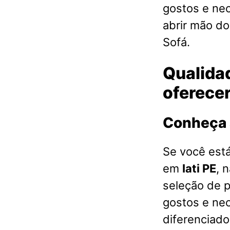
gostos e ne
abrir mão d
Sofá.
Qualidad
oferecer
Conheça 
Se você est
em
Iati PE
, 
seleção de 
gostos e ne
diferenciado