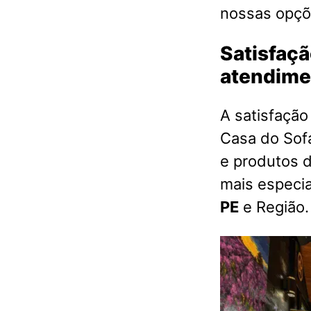
nossas opçõ
Satisfaçã
atendimen
A satisfação
Casa do Sofá
e produtos d
mais especi
PE
e Região.