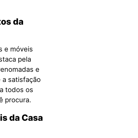
tos da
s e móveis
staca pela
 renomadas e
 a satisfação
a todos os
ê procura.
is da Casa