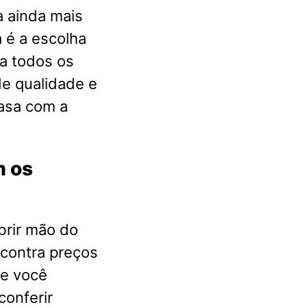
a ainda mais
 é a escolha
a todos os
e qualidade e
casa com a
m os
brir mão do
ncontra preços
ue você
conferir