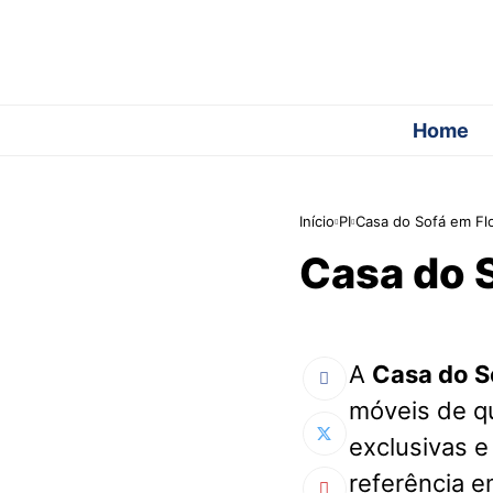
Home
Início
PI
Casa do Sofá em Flo
Casa do S
A
Casa do S
móveis de q
exclusivas e
referência e