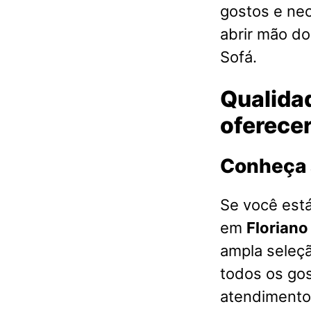
gostos e ne
abrir mão d
Sofá.
Qualidad
oferecer
Conheça 
Se você est
em
Floriano
ampla seleç
todos os go
atendimento 