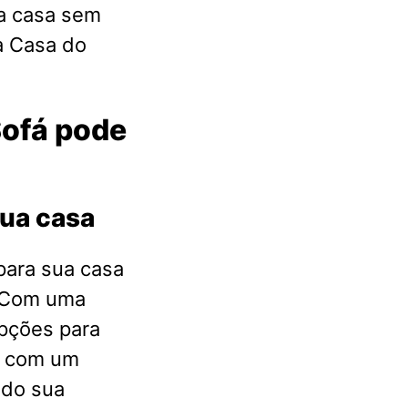
a casa sem
a Casa do
Sofá pode
sua casa
para sua casa
. Com uma
pções para
s com um
ndo sua