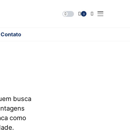
0
Contato
quem busca
antagens
taca como
dade.