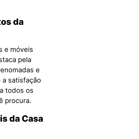
tos da
s e móveis
staca pela
 renomadas e
 a satisfação
a todos os
ê procura.
is da Casa