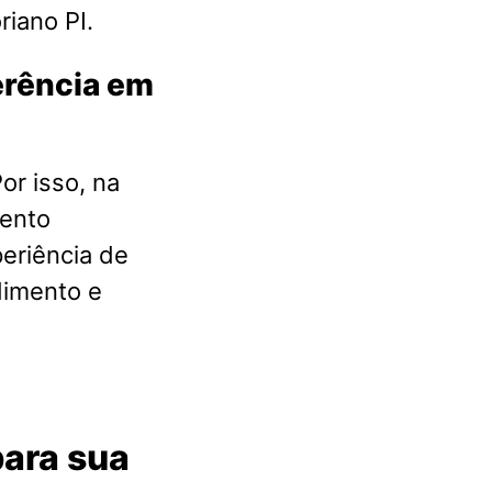
iano PI.
ferência em
or isso, na
mento
eriência de
dimento e
ara sua