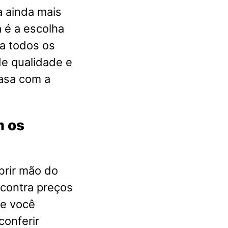
a ainda mais
 é a escolha
a todos os
e qualidade e
casa com a
m os
brir mão do
ncontra preços
ue você
conferir