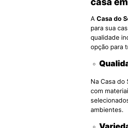
casa em 
A
Casa do S
para sua cas
qualidade in
opção para t
Qualid
Na Casa do S
com materia
selecionados
ambientes.
Varied