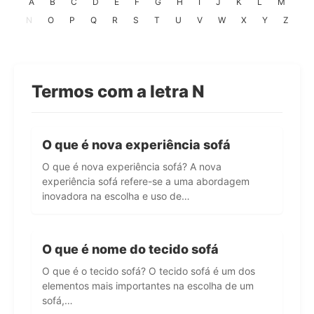
A
B
C
D
E
F
G
H
I
J
K
L
M
N
O
P
Q
R
S
T
U
V
W
X
Y
Z
Termos com a letra N
O que é nova experiência sofá
O que é nova experiência sofá? A nova
experiência sofá refere-se a uma abordagem
inovadora na escolha e uso de…
O que é nome do tecido sofá
O que é o tecido sofá? O tecido sofá é um dos
elementos mais importantes na escolha de um
sofá,…